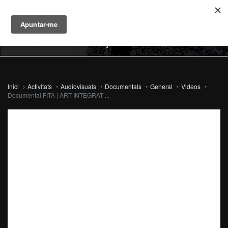
MENU
Inici
Activitats
•
Audiovisuals
•
Documentals
•
General
•
Videos
•
Documental FITA | ART INTEGRAT ...